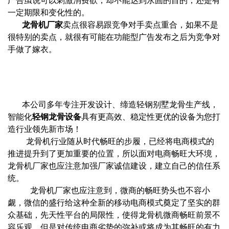
广告虽说可以刺激消费欲，却不能达到永固的目的，还是有
一定期限和变化性的。
龙骨机厂家
卖点很容易跟竞争对手卖点重合，如果不是
很特别的卖点，就很有可能在功能型广告发布之后为竞争对
手做了嫁衣。
本公司多年专注开发设计、缔造轻钢别墅龙骨生产线，
智能化
轻钢龙骨设备
具有更高效、稳定性更优的设备为您打
造行业领先新市场！
龙骨机行业随从时代畅旺的步履，已经将电商模式的
推进提升到了更加重要的位置，所以面对电商畅旺大环境，
龙骨机厂家也应注意加强厂家诚信建设，建立自己的信任系
统。
龙骨机厂家也应注意到，微商的畅旺势头也不容小
觑，微信的盛行给这种全新的移动电商模式奠定了坚实的群
众基础，先天性平台的局限性，使得龙骨机微商畅旺前景不
容乐观，但是对传统电商劣势的弥补或将成为其畅旺的有力