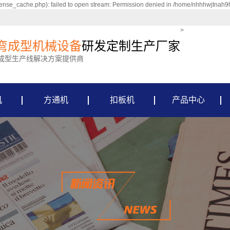
nse_cache.php): failed to open stream: Permission denied in /home/nhhhwjtnah9
>
弯成型机械设备
研发定制生产厂家
成型生产线解决方案提供商
机
方通机
扣板机
产品中心
龙骨机
方通机
扣板机
边角机
货架机
长城板机