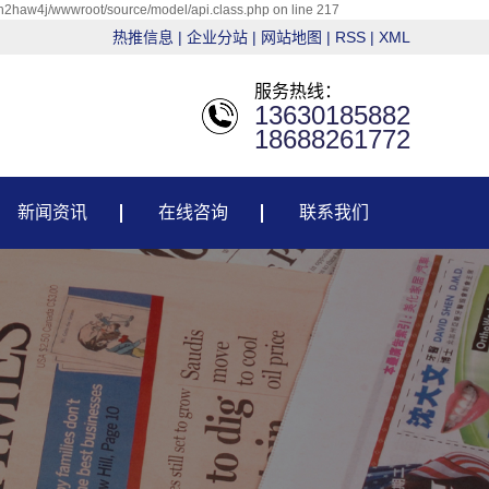
h2haw4j/wwwroot/source/model/api.class.php on line 217
热推信息
|
企业分站
|
网站地图
|
RSS
|
XML
服务热线：
13630185882
18688261772
新闻资讯
在线咨询
联系我们
公司新闻
联系我们
行业资讯
常见问题